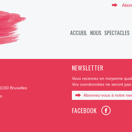
Abon
ACCUEIL
NOUS
SPECTACLES
NEWSLETTER
Vous recevrez en moyenne quatr
Vos coordonnées ne seront pas t
1160 Bruxelles
Abonnez-vous à notre new
om
FACEBOOK