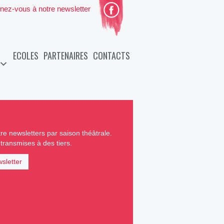
nez-vous à notre newsletter
ECOLES
PARTENAIRES
CONTACTS
e newsletters par saison théâtrale.
ransmises à des tiers.
sletter