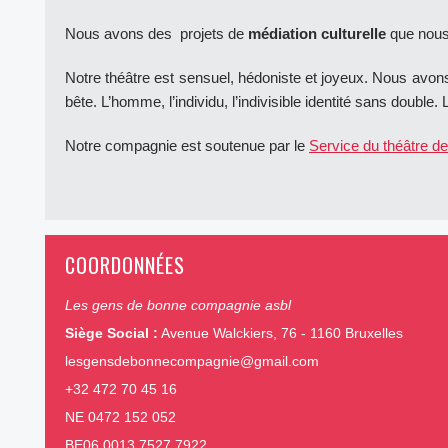
Nous avons des projets de
médiation culturelle
que nous
Notre théâtre est sensuel, hédoniste et joyeux. Nous avons 
bête. L’homme, l’individu, l’indivisible identité sans double. 
Notre compagnie est soutenue par le
Service du théâtre de
COORDONNÉES
Les gens de bonne compagnie asbl
Siège Social :
Avenue Walckiers, 76 - 1160 Bruxelles
lesgensdebonnecompagnie@gmail.com
+32 472 70 45 16
NE 0472 152 052
BE06 0013 7527 7922