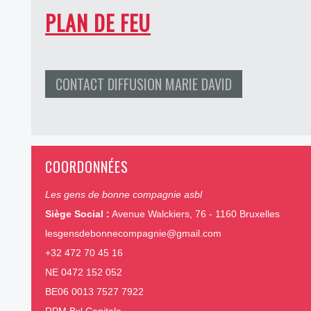
PLAN DE FEU
CONTACT DIFFUSION MARIE DAVID
COORDONNÉES
Les gens de bonne compagnie asbl
Siège Social :
Avenue Walckiers, 76 - 1160 Bruxelles
lesgensdebonnecompagnie@gmail.com
+32 472 70 45 16
NE 0472 152 052
BE06 0013 7527 7922