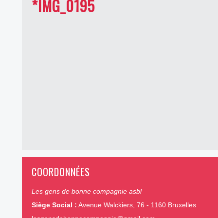
*IMG_0195
COORDONNÉES
Les gens de bonne compagnie asbl
Siège Social :
Avenue Walckiers, 76 - 1160 Bruxelles