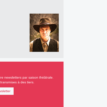
e newsletters par saison théâtrale.
ransmises à des tiers.
sletter