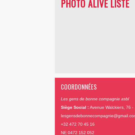
PHOTO ALIVE LISTE
COORDONNÉES
Les gens de bonne compagnie asbl
Siège Social :
Avenue Walckiers, 76 - 
lesgensdebonnecompagnie@gmail.c
+32 472 70 45 16
NE 0472 152 052