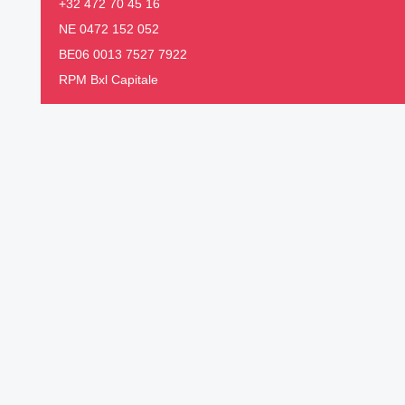
+32 472 70 45 16
NE 0472 152 052
BE06 0013 7527 7922
RPM Bxl Capitale