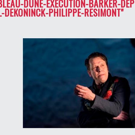
ABLEAU-DUNE-EXECUTION-BARKER-DE
-DEKONINCK-PHILIPPE-RESIMONT"