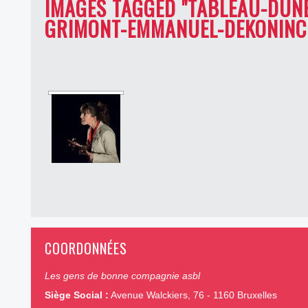
IMAGES TAGGED "TABLEAU-DUN
GRIMONT-EMMANUEL-DEKONINCK
COORDONNÉES
Les gens de bonne compagnie asbl
Siège Social :
Avenue Walckiers, 76 - 1160 Bruxelles