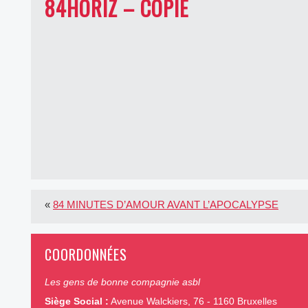
84HORIZ – COPIE
«
84 MINUTES D’AMOUR AVANT L’APOCALYPSE
COORDONNÉES
Les gens de bonne compagnie asbl
Siège Social :
Avenue Walckiers, 76 - 1160 Bruxelles