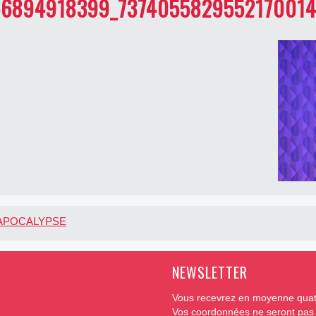
56894918399_7374055829552170014
’APOCALYPSE
NEWSLETTER
Vous recevrez en moyenne quatr
Vos coordonnées ne seront pas t