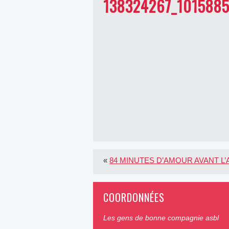
138324267_101588
«
84 MINUTES D’AMOUR AVANT L
COORDONNÉES
Les gens de bonne compagnie asbl